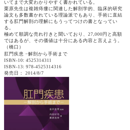
いてまで大変わかりやすく書かれている。
栗原先生は複雑痔瘻に関連した解剖学的、臨床的研究
論文も多数書かれている理論派でもあり、手術に直結
する肛門解剖の理解にもうってつけの書となってい
る。
極めて順調な売れ行きと聞いており、27,000円と高額
ではあるが、その価値は十分にある内容と言えよう。
（橋口）
肛門疾患 −解剖から手術まで
ISBN-10: 4525314311
ISBN-13: 978-4525314316
発売日： 2014/8/7