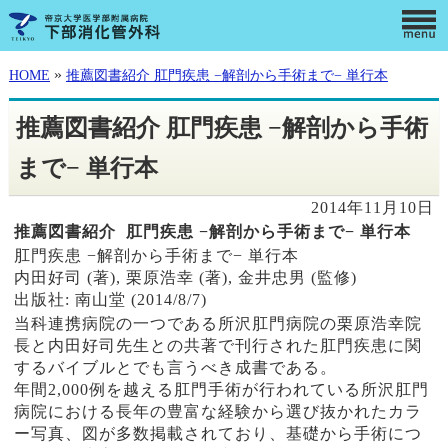
»
HOME
推薦図書紹介 肛門疾患 −解剖から手術まで− 単行本
推薦図書紹介 肛門疾患 −解剖から手術
まで− 単行本
2014年11月10日
推薦図書紹介 肛門疾患 −解剖から手術まで− 単行本
肛門疾患 −解剖から手術まで− 単行本
内田好司 (著), 栗原浩幸 (著), 金井忠男 (監修)
出版社: 南山堂 (2014/8/7)
当科連携病院の一つである所沢肛門病院の栗原浩幸院
長と内田好司先生との共著で刊行された肛門疾患に関
するバイブルとでも言うべき成書である。
年間2,000例を越える肛門手術が行われている所沢肛門
病院における長年の豊富な経験から選び抜かれたカラ
ー写真、図が多数掲載されており、基礎から手術につ