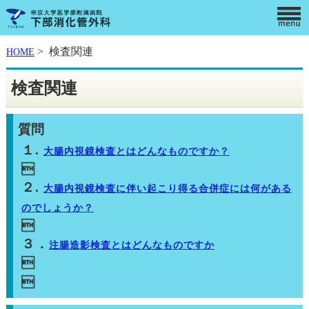
> 検査関連
HOME
検査関連
質問
１.
大腸内視鏡検査とはどんなものですか？

２.
大腸内視鏡検査に伴い起こり得る合併症には何がある
のでしょうか？

３．
注腸造影検査とはどんなものですか

