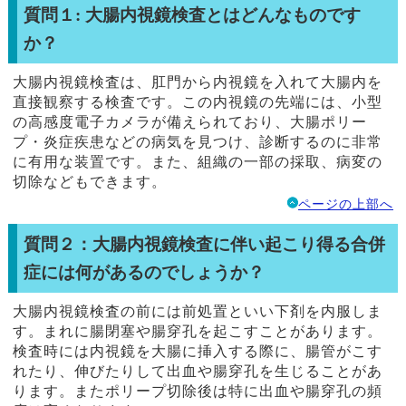
質問１: 大腸内視鏡検査とはどんなものです
か？
大腸内視鏡検査は、肛門から内視鏡を入れて大腸内を
直接観察する検査です。この内視鏡の先端には、小型
の高感度電子カメラが備えられており、大腸ポリー
プ・炎症疾患などの病気を見つけ、診断するのに非常
に有用な装置です。また、組織の一部の採取、病変の
切除などもできます。
ページの上部へ
質問２：大腸内視鏡検査に伴い起こり得る合併
症には何があるのでしょうか？
大腸内視鏡検査の前には前処置といい下剤を内服しま
す。まれに腸閉塞や腸穿孔を起こすことがあります。
検査時には内視鏡を大腸に挿入する際に、腸管がこす
れたり、伸びたりして出血や腸穿孔を生じることがあ
ります。またポリープ切除後は特に出血や腸穿孔の頻