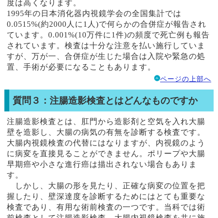
度は高くなります。
1995年の日本消化器内視鏡学会の全国集計では
0.0515%(約2000人に1人)で何らかの合併症が報告され
ています。0.001%(10万件に1件)の頻度で死亡例も報告
されています。検査は十分な注意を払い施行していま
すが、万が一、合併症が生じた場合は入院や緊急の処
置、手術が必要になることもあります。
ページの上部へ
質問３：注腸造影検査とはどんなものですか
注腸造影検査とは、肛門から造影剤と空気を入れ大腸
壁を造影し、大腸の病気の有無を診断する検査です。
大腸内視鏡検査の代替にはなりますが、内視鏡のよう
に病変を直接見ることができません。ポリープや大腸
早期癌や小さな進行癌は描出されない場合もありま
す。
しかし、大腸の形を見たり、正確な病変の位置を把
握したり、壁深達度を診断するためにはとても重要な
検査であり、有用な術前検査の一つです。当科では術
前検査として注腸造影検査、大腸内視鏡検査を共に施