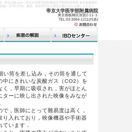
 - 帝京大腸.com｜帝京大学医学部附属病院下部消化管外科 東京都板橋区
腸・結腸・肛門の手術、健診、疾患専門なら帝京大腸コムにお越しください。
帝京大学医学部附属病院
東京都板橋区加賀2-11-１
TEL:03-3964-1211(代表)
，細い筒を差し込み，その筒を通して
中にきれいな炭酸ガス（CO2）を
なく，早期に吸収され，害がほとん
ニターに映し出された映像をみなが
．
ので，医師にとって難易度は高く，
取り入れており，映像機器や手術器
れています．