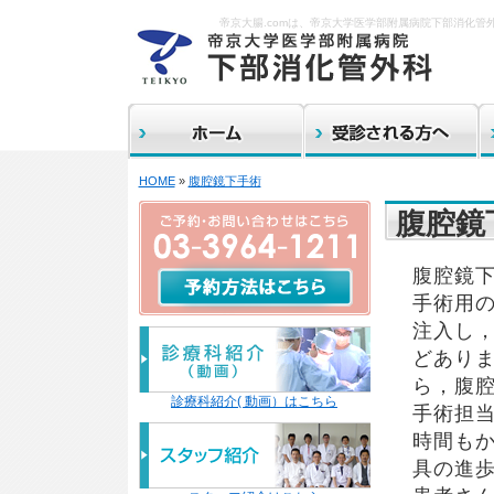
帝京大腸.comは、帝京大学医学部附属病院下部消化管
HOME
»
腹腔鏡下手術
腹腔鏡
腹腔鏡下
手術用の
注入し
どあり
ら，腹
診療科紹介( 動画）はこちら
手術担
時間も
具の進