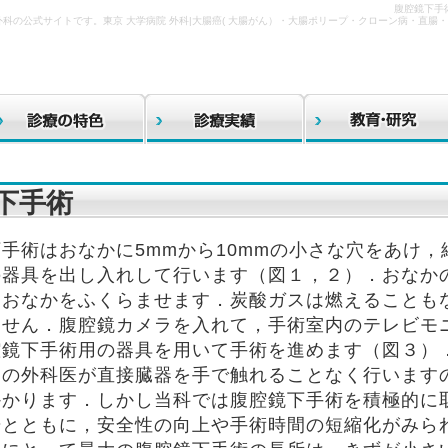
腹腔鏡下手術
外科の公式サイトです。東京 大学病院 外科|大腸癌( 大腸がん）・大腸ポリープ・クローン病・直
下手術
手術はおなかに5mmから10mmの小さな穴をあけ
器具を出し入れして行います（図１，２）．おなかの
，おなかをふくらませます．炭酸ガスは燃えることも
ません．腹腔鏡カメラを入れて，手術室内のテレビモ
腔鏡下手術用の器具を用いて手術を進めます（図３）
当の外科医が直接臓器を手で触れることなく行います
かかります．しかし当科では腹腔鏡下手術を積極的に
歩とともに，安全性の向上や手術時間の短縮化がみら