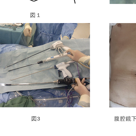
図１
図3
腹腔鏡